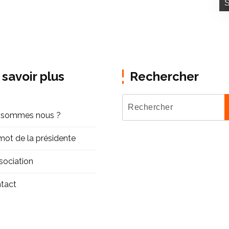
ylvie Simon Elia - Directeur Pole Ingénierie
S
 savoir plus
Rechercher
 sommes nous ?
mot de la présidente
ssociation
tact